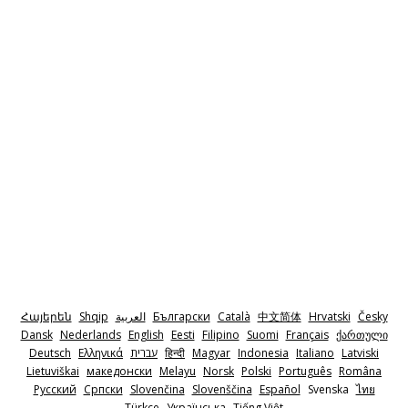
Հայերեն
Shqip
‫العربية
Български
Català
中文简体
Hrvatski
Česky
Dansk
Nederlands
English
Eesti
Filipino
Suomi
Français
ქართული
Deutsch
Ελληνικά
‫עברית
हिन्दी
Magyar
Indonesia
Italiano
Latviski
Lietuviškai
македонски
Melayu
Norsk
Polski
Português
Româna
Pyccкий
Српски
Slovenčina
Slovenščina
Español
Svenska
ไทย
Türkçe
Українська
Tiếng Việt